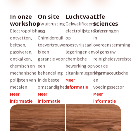
In onze
On site
Luchtvaart
Life
workshop
sciences
Uw uitrusting
Gekwalificeerde
Electropolishing,
aan
electrolijstprocessen
Oplossingen
ontvetten,
Chimiderouil
op
in
beitsen,
toevertrouwen
roestvrijstaal
overeenstemming
passiveren,
is een
legeringen en
volgens uw
ontkalken,
garantie voor
chemische
reinigheidsvereist
chemisch en
een
bewerking op
voor de
mechanische
behandeling
titaniumlegeringen
pharmaceutische
polijsten van
in de beste
Meer
en
metalen
omstandigheden
informatie
voedingssector
Meer
Meer
Meer
informatie
informatie
informatie