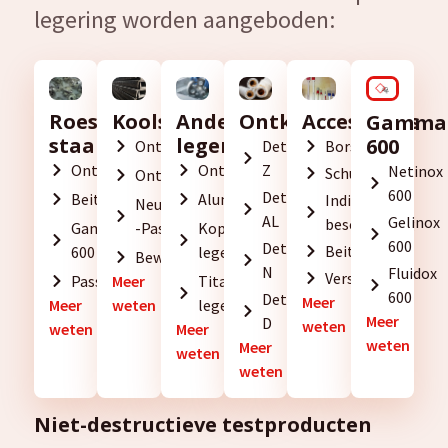
legering worden aangeboden:
Ontkalken
Accessoires
Roestvrij
Koolstofstaal
Andere
Gamma
staal
legeringen
600
Detartrant
Borstels
Ontvetten
Z
Ontvetten
Ontvetten
Netinox
Schuurspons
Ontroesten
600
Detartrant
Beitsen
Aluminium
Individuele
Neutraliseren
AL
Gelinox
bescherming
Gamma
-Passiveren
Koper
600
Detrartrant
Beitsdoekjes
600
legering
Bewaren
N
Fluidox
Verstuivers
Passivatie
Meer
Titanium
600
Detartrant
Meer
Meer
weten
legering
Meer
D
weten
weten
Meer
weten
Meer
weten
weten
Niet-destructieve testproducten