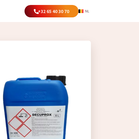
EN
+32 65 40 30 70
NL
FR