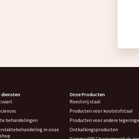
 diensten
Onze Producten
tvaart
Roestvrij staal
Sciences
Producten voor koolstofstaal
ite behandelingen
Producten voor andere legering
rvlaktebehandeling in onze
Ontkalkingsproducten
shop
Gamma 600 ” bestempeld als nie