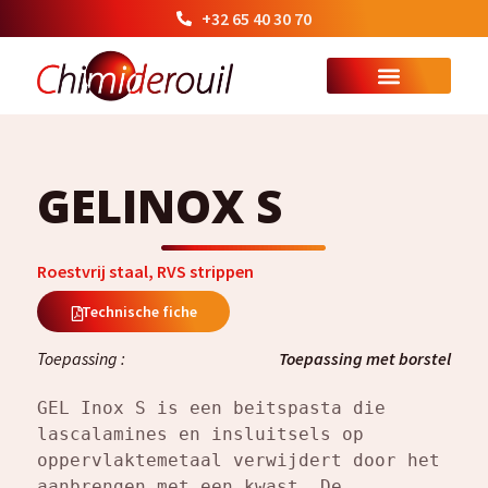
+32 65 40 30 70
GELINOX S
Roestvrij staal
,
RVS strippen
Technische fiche
Toepassing :
Toepassing met borstel
GEL Inox S is een beitspasta die 
lascalamines en insluitsels op 
oppervlaktemetaal verwijdert door het 
aanbrengen met een kwast. De 